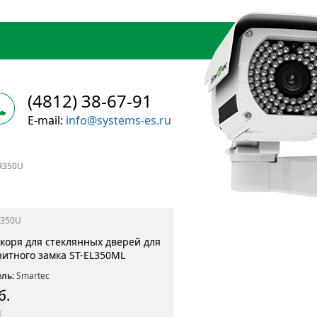
(4812) 38-67-91
E-mail:
info@systems-es.ru
R350U
R350U
коря для стеклянных дверей для
нитного замка ST-EL350ML
ль:
Smartec
б.