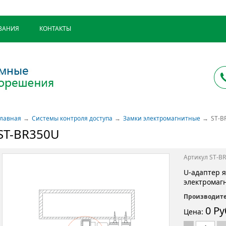
ВАНИЯ
КОНТАКТЫ
Главная
Системы контроля доступа
Замки электромагнитные
ST-B
ST-BR350U
Артикул ST-B
U-адаптер я
электромаг
Производите
0 Ру
Цена: