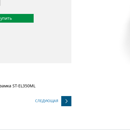
упить
 замка ST-EL350ML
СЛЕДУЮЩАЯ