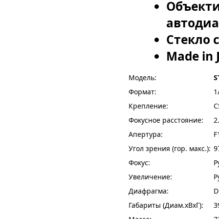
Объекти
автоди
Стекло 
Made in 
Модель:
S
Формат:
1
Крепление:
C
Фокусное расстояние:
2
Апертура:
F
Угол зрения (гор. макс.):
9
Фокус:
Р
Увеличение:
Р
Диафрагма:
D
Габариты (Диам.хВхГ):
3