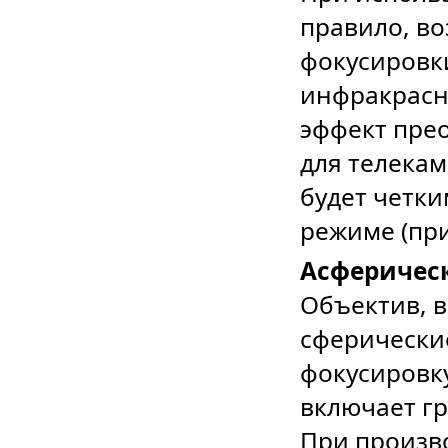
правило, в
фокусировки
инфракрасно
эффект пре
для телекам
будет четки
режиме (пр
Асферичес
Объектив, в
сферически
фокусировк
включает гр
При произв