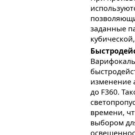
используют
позволяющи
заданные п
кубической
Быстродей
Варифокаль
быстродейс
изменение 
до F360. Та
светопропу
времени, чт
выбором дл
освещеннос