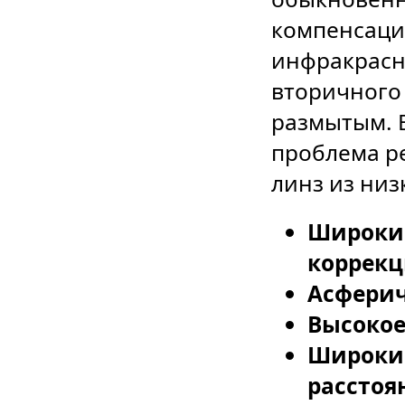
компенсации
инфракрасн
вторичного 
размытым. В
проблема р
линз из низ
Широкий
коррекци
Асферич
В
ысокое
Широкий
расстоя