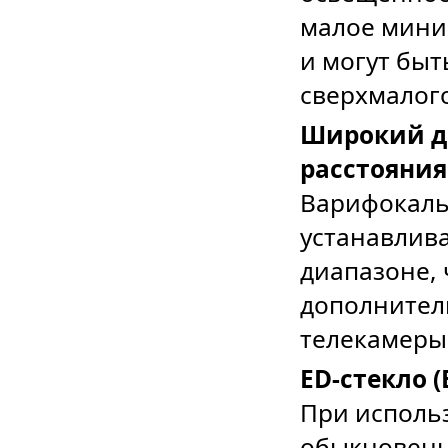
малое мини
и могут бы
сверхмалог
Широкий д
рас
стояния
Варифокаль
устанавлив
диапазоне, 
дополнител
телекамеры
ED-
стекло
(
При исполь
обыкновенн